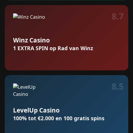
8.7
Winz Casino
1 EXTRA SPIN op Rad van Winz
8.5
LevelUp Casino
100% tot €2.000 en 100 gratis spins