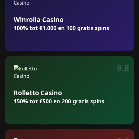
Winrolla Casino
100% tot €1.000 en 100 gratis spins
9.8
Rolletto Casino
150% tot €500 en 200 gratis spins