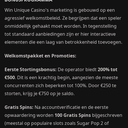
Win Unique Casino's marketing is gebouwd op een
agressief welkomstbeleid. Ze begrijpen dat een speler
onmiddellijk gehaakt moet worden. In tegenstelling
tot standaard aanbiedingen zijn er hier interactieve
elementen die een laag van betrokkenheid toevoegen.
Welkomstpakket en Promoties:
Eerste Stortingsbonus:
De operator biedt
200% tot
€500
. Dit is een krachtig begin, aangezien de meeste
concurrenten zich beperken tot 100%. Door €250 te
storten, krijg je €750 op je saldo.
Gratis Spins:
Na accountverificatie en de eerste
opwaardering worden
100 Gratis Spins
bijgeschreven
(meestal op populaire slots zoals Sugar Pop 2 of