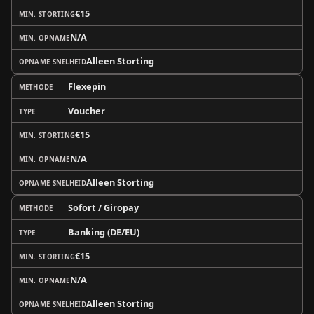
€15
MIN. STORTING
N/A
MIN. OPNAME
Alleen Storting
OPNAME SNELHEID
Flexepin
METHODE
Voucher
TYPE
€15
MIN. STORTING
N/A
MIN. OPNAME
Alleen Storting
OPNAME SNELHEID
Sofort / Giropay
METHODE
Banking (DE/EU)
TYPE
€15
MIN. STORTING
N/A
MIN. OPNAME
Alleen Storting
OPNAME SNELHEID