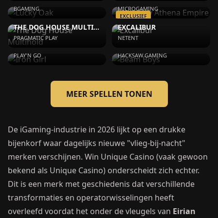
BGAMING
MICROGAMING
EXCLUSIEF
THE DOG HOUSE MULTIHOLD
EXCALIBUR
PRAGMATIC PLAY
NETENT
IRON GIRL
BEAM BOYS
PLAY'N GO
HACKSAW GAMING
MEER SPELLEN TONEN
De iGaming-industrie in 2026 lijkt op een drukke
bijenkorf waar dagelijks nieuwe "vlieg-bij-nacht"
merken verschijnen. Win Unique Casino (vaak gewoon
bekend als Unique Casino) onderscheidt zich echter.
Dit is een merk met geschiedenis dat verschillende
transformaties en operatorwisselingen heeft
overleefd voordat het onder de vleugels van
Eirian