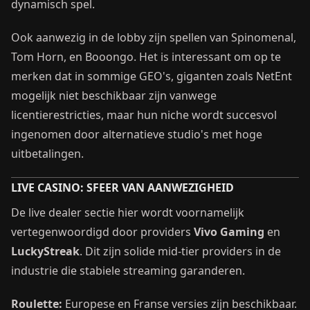
dynamisch spel.
Ook aanwezig in de lobby zijn spellen van Spinomenal,
Tom Horn, en Booongo. Het is interessant om op te
merken dat in sommige GEO's, giganten zoals NetEnt
mogelijk niet beschikbaar zijn vanwege
licentierestricties, maar hun niche wordt succesvol
ingenomen door alternatieve studio's met hoge
uitbetalingen.
LIVE CASINO: SFEER VAN AANWEZIGHEID
De live dealer sectie hier wordt voornamelijk
vertegenwoordigd door providers
Vivo Gaming
en
LuckyStreak
. Dit zijn solide mid-tier providers in de
industrie die stabiele streaming garanderen.
Roulette:
Europese en Franse versies zijn beschikbaar.