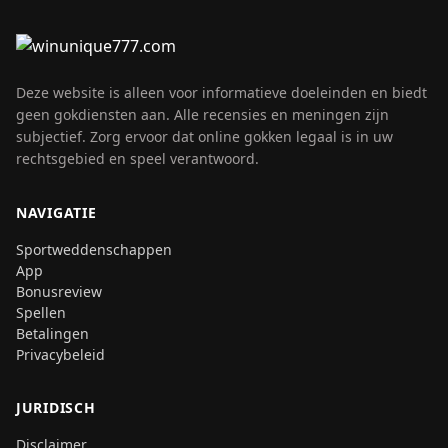
Deze website is alleen voor informatieve doeleinden en biedt
geen gokdiensten aan. Alle recensies en meningen zijn
subjectief. Zorg ervoor dat online gokken legaal is in uw
rechtsgebied en speel verantwoord.
NAVIGATIE
Sportweddenschappen
App
Bonusreview
Spellen
Betalingen
Privacybeleid
JURIDISCH
Disclaimer