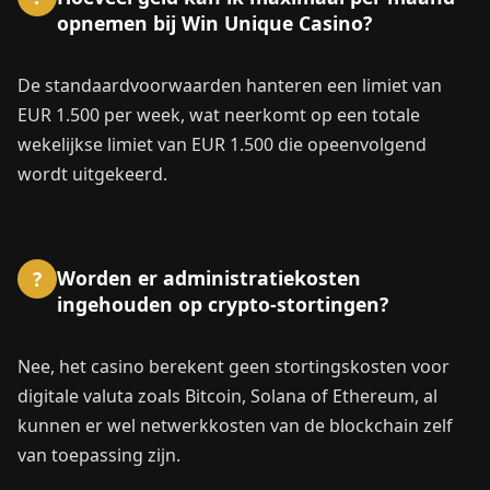
opnemen bij Win Unique Casino?
De standaardvoorwaarden hanteren een limiet van
EUR 1.500 per week, wat neerkomt op een totale
wekelijkse limiet van EUR 1.500 die opeenvolgend
wordt uitgekeerd.
Worden er administratiekosten
?
ingehouden op crypto-stortingen?
Nee, het casino berekent geen stortingskosten voor
digitale valuta zoals Bitcoin, Solana of Ethereum, al
kunnen er wel netwerkkosten van de blockchain zelf
van toepassing zijn.