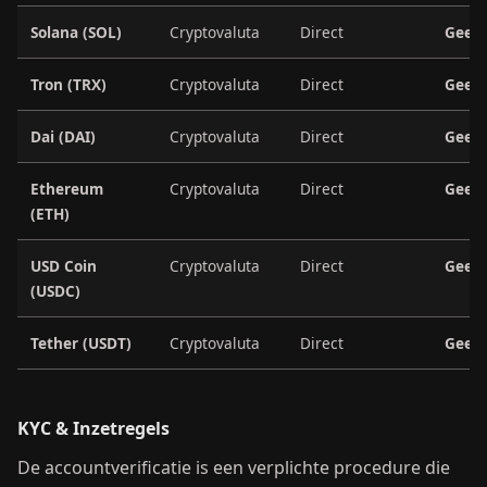
Solana (SOL)
Cryptovaluta
Direct
Geen
Tron (TRX)
Cryptovaluta
Direct
Geen
Dai (DAI)
Cryptovaluta
Direct
Geen
Ethereum
Cryptovaluta
Direct
Geen
(ETH)
USD Coin
Cryptovaluta
Direct
Geen
(USDC)
Tether (USDT)
Cryptovaluta
Direct
Geen
KYC & Inzetregels
De accountverificatie is een verplichte procedure die