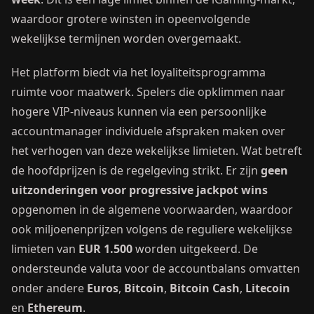
waardoor grotere winsten in opeenvolgende
wekelijkse termijnen worden overgemaakt.
Het platform biedt via het loyaliteitsprogramma
ruimte voor maatwerk. Spelers die opklimmen naar
hogere VIP-niveaus kunnen via een persoonlijke
accountmanager individuele afspraken maken over
het verhogen van deze wekelijkse limieten. Wat betreft
de hoofdprijzen is de regelgeving strikt. Er zijn
geen
uitzonderingen voor progressive jackpot wins
opgenomen in de algemene voorwaarden, waardoor
ook miljoenenprijzen volgens de reguliere wekelijkse
limieten van
EUR 1.500
worden uitgekeerd. De
ondersteunde valuta voor de accountbalans omvatten
onder andere
Euros
,
Bitcoin
,
Bitcoin Cash
,
Litecoin
en
Ethereum
.