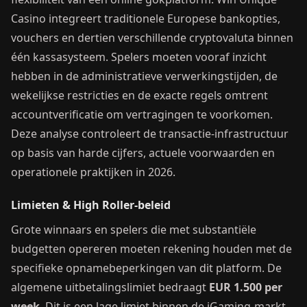
Casino integreert traditionele Europese bankopties,
vouchers en dertien verschillende cryptovaluta binnen
één kassasysteem. Spelers moeten vooraf inzicht
hebben in de administratieve verwerkingstijden, de
wekelijkse restricties en de exacte regels omtrent
accountverificatie om vertragingen te voorkomen.
Deze analyse controleert de transactie-infrastructuur
op basis van harde cijfers, actuele voorwaarden en
operationele praktijken in 2026.
Limieten & High Roller-beleid
Grote winnaars en spelers die met substantiële
budgetten opereren moeten rekening houden met de
specifieke opnamebeperkingen van dit platform. De
algemene uitbetalingslimiet bedraagt
EUR 1.500 per
week
. Dit is een lage limiet binnen de iGaming-markt,