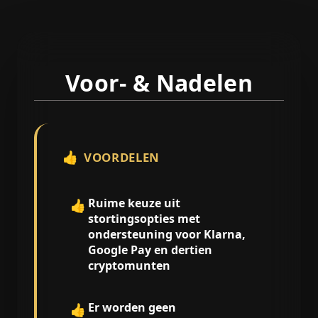
Voor- & Nadelen
👍
VOORDELEN
Ruime keuze uit
👍
stortingsopties met
ondersteuning voor Klarna,
Google Pay en dertien
cryptomunten
Er worden geen
👍