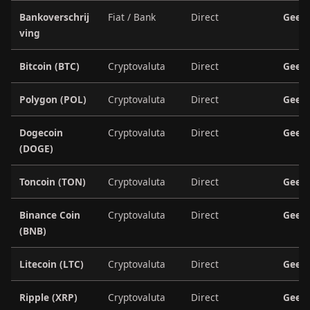
Bankoverschrij
Fiat / Bank
Direct
Geen
ving
Bitcoin (BTC)
Cryptovaluta
Direct
Geen
Polygon (POL)
Cryptovaluta
Direct
Geen
Dogecoin
Cryptovaluta
Direct
Geen
(DOGE)
Toncoin (TON)
Cryptovaluta
Direct
Geen
Binance Coin
Cryptovaluta
Direct
Geen
(BNB)
Litecoin (LTC)
Cryptovaluta
Direct
Geen
Ripple (XRP)
Cryptovaluta
Direct
Geen