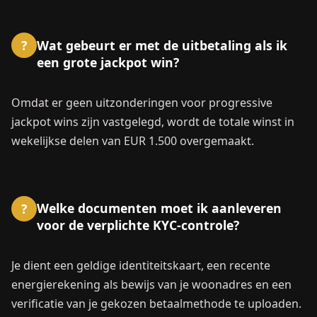
Wat gebeurt er met de uitbetaling als ik
?
een grote jackpot win?
Omdat er geen uitzonderingen voor progressive
jackpot wins zijn vastgelegd, wordt de totale winst in
wekelijkse delen van EUR 1.500 overgemaakt.
Welke documenten moet ik aanleveren
?
voor de verplichte KYC-controle?
Je dient een geldige identiteitskaart, een recente
energierekening als bewijs van je woonadres en een
verificatie van je gekozen betaalmethode te uploaden.