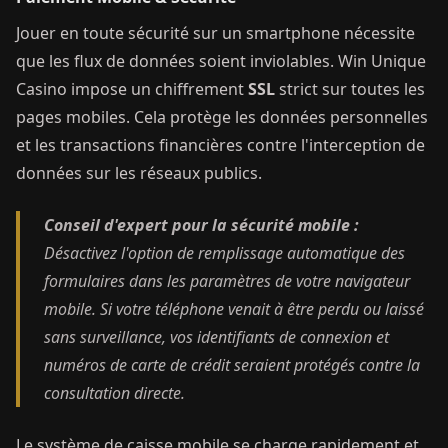
Jouer en toute sécurité sur un smartphone nécessite
que les flux de données soient inviolables. Win Unique
Casino impose un chiffrement
SSL
strict sur toutes les
pages mobiles. Cela protège les données personnelles
et les transactions financières contre l'interception de
données sur les réseaux publics.
Conseil d'expert pour la sécurité mobile :
Désactivez l'option de remplissage automatique des
formulaires dans les paramètres de votre navigateur
mobile. Si votre téléphone venait à être perdu ou laissé
sans surveillance, vos identifiants de connexion et
numéros de carte de crédit seraient protégés contre la
consultation directe.
Le système de caisse mobile se charge rapidement et