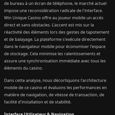
de bureau à un écran de téléphone, le marché actuel
impose une reconsidération radicale de l'interface.
Win Unique Casino offre au joueur mobile un accès
direct et sans obstacles. L'accent est mis sur la
réactivité des éléments lors des gestes de tapotement
et de balayage. La plateforme s'exécute directement
dans le navigateur mobile pour économiser l'espace
de stockage. Cela minimise les ralentissements et
assure une synchronisation immédiate avec tous les
éléments du casino.
Dans cette analyse, nous décortiquons l'architecture
mobile de ce casino et évaluons les performances en
matière de navigation, de vitesse de transaction, de
facilité d'installation et de stabilité.
Interface Utilisateur & Navigation