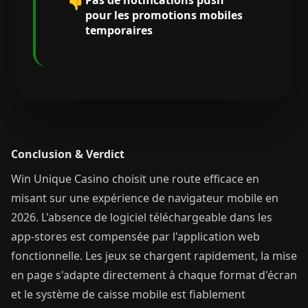
Pas de notifications push
👎
pour les promotions mobiles
temporaires
Conclusion & Verdict
Win Unique Casino choisit une route efficace en
misant sur une expérience de navigateur mobile en
2026. L'absence de logiciel téléchargeable dans les
app-stores est compensée par l'application web
fonctionnelle. Les jeux se chargent rapidement, la mise
en page s'adapte directement à chaque format d'écran
et le système de caisse mobile est fiablement