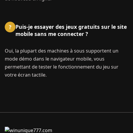
Puis-je essayer des jeux gratuits sur le site
?
mobile sans me connecter ?
Oui, la plupart des machines à sous supportent un
mode démo dans le navigateur mobile, vous
permettant de tester le fonctionnement du jeu sur
votre écran tactile.